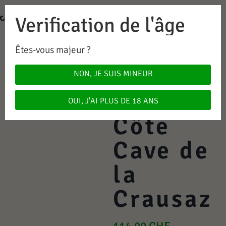
Verification de l'âge
0
0.00
CHF
Êtes-vous majeur ?
Féchy
NON, JE SUIS MINEUR
AOC La
OUI, J'AI PLUS DE 18 ANS
Côte
Cave de
la
Crausaz