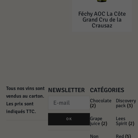
Féchy AOC La Côte
Grand Cru de la
Crausaz
Tous nos vins sont
NEWSLETTER
CATÉGORIES
vendus au carton.
Chocolate
Discovery
Les prix sont
(2)
pack
(3)
indiqués TTC.
Grape
Lees
OK
juice
(2)
Spirit
(2)
Non
Red
(5)