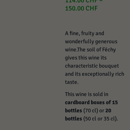
114.00
CHF
–
150.00
CHF
A fine, fruity and
wonderfully generous
wine.The soil of Féchy
gives this wine its
characteristic bouquet
and its exceptionally rich
taste.
This wine is sold in
cardboard boxes of 15
bottles
(70 cl) or
20
bottles
(50 cl or 35 cl).