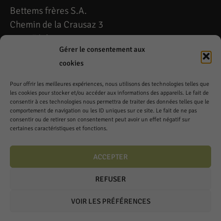
Bettems frères S.A.
Chemin de la Crausaz 3
1173 Féchy
Gérer le consentement aux
Lundi à Vendredi
cookies
7h à 12h – 13h à 18h
Pour offrir les meilleures expériences, nous utilisons des technologies telles que
les cookies pour stocker et/ou accéder aux informations des appareils. Le fait de
Téléphone: 021 808 53 54
consentir à ces technologies nous permettra de traiter des données telles que le
comportement de navigation ou les ID uniques sur ce site. Le fait de ne pas
Fax: 021 808 79 49
consentir ou de retirer son consentement peut avoir un effet négatif sur
fechy@cavedelacrausaz.ch
certaines caractéristiques et fonctions.
Samedi
ACCEPTER
8h à 12h – 14h à 17h
REFUSER
VOIR LES PRÉFÉRENCES