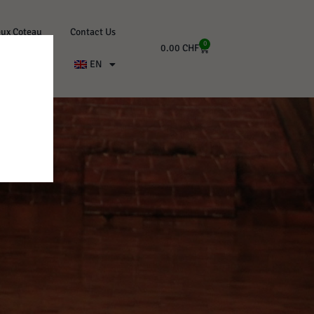
eux Coteau
Contact Us
0
0.00
CHF
EN