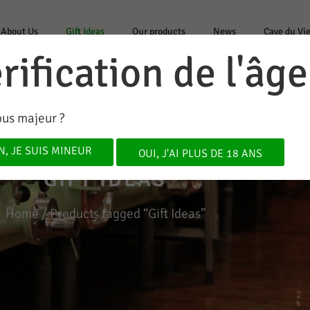
About Us
Gift Ideas
Our products
News
Cave du Vi
rification de l'âge
ous majeur ?
N, JE SUIS MINEUR
OUI, J'AI PLUS DE 18 ANS
GIFT IDEAS
Home
/ Products tagged “Gift Ideas”