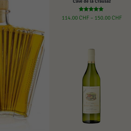
Cave de la Crausaz
Rated
114.00
CHF
–
150.00
CHF
5.00
out of 5