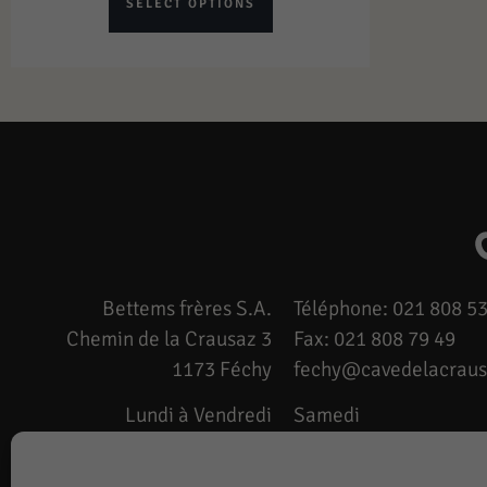
SELECT OPTIONS
Bettems frères S.A.
Téléphone: 021 808 53
Chemin de la Crausaz 3
Fax: 021 808 79 49
1173 Féchy
fechy@cavedelacraus
Lundi à Vendredi
Samedi
7h à 12h – 13h à 18h
8h à 12h – 14h à 17h