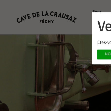
Home
Ve
Êtes-v
NO