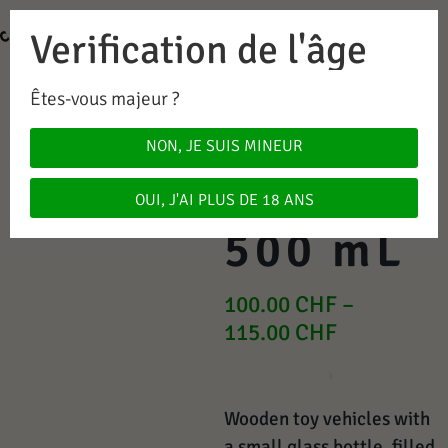
Verification de l'âge
0
0.00
CHF
Êtes-vous majeur ?
Firemen
NON, JE SUIS MINEUR
Truck
OUI, J'AI PLUS DE 18 ANS
500 mL
100.00
CHF
–
115.00
CHF
Wooden toy vehicles with
a small glass bottle, filled