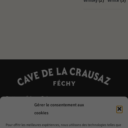
Whisky
(2)
White
(5)
Bettems frères S.A.
Gérer le consentement aux
Chemin de la Crausaz 3
cookies
1173 Féchy
Pour offrir les meilleures expériences, nous utilisons des technologies telles que
Lundi à Vendredi