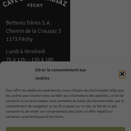
Bettems frères S.A.
Chemin de la Crausaz 3
1173 Féchy
Lundi à Vendredi
7h à 12h – 13h à 18h
Gérer le consentement aux
Téléphone: 021 808 53
cookies
54
Pour offrir les meilleures expériences, nous utilisons des technologies telles que
Fax: 021 808 79 49
les cookies pour stocker et/ou accéder aux informations des appareils. Le fait de
fechy@cavedelacrausaz.ch
consentir à ces technologies nous permettra de traiter des données telles que le
comportement de navigation ou les ID uniques sur ce site. Le fait de ne pas
consentir ou de retirer son consentement peut avoir un effet négatif sur
Samedi
certaines caractéristiques et fonctions.
8h à 12h – 14h à 17h