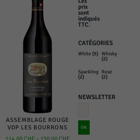
Les
prix
sont
indiqués
TTC.
CATÉGORIES
White
(5)
Whisky
(2)
Sparkling
Rosé
(2)
(2)
NEWSLETTER
ASSEMBLAGE ROUGE
VDP LES BOURRONS
OK
114.00
CHF
–
150.00
CHF