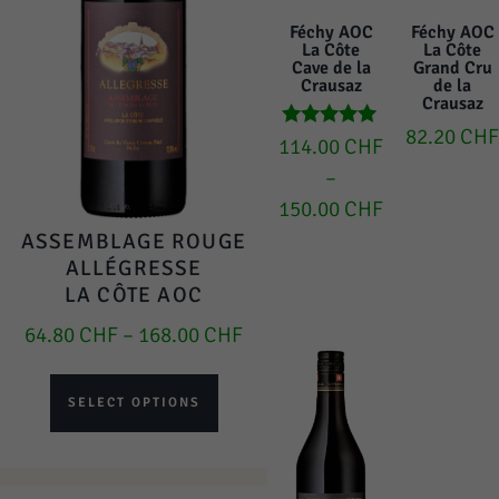
Féchy AOC
Féchy AOC
La Côte
La Côte
Cave de la
Grand Cru
Crausaz
de la
Crausaz
82.20
CHF
Rated
114.00
CHF
5.00
–
out of 5
150.00
CHF
ASSEMBLAGE ROUGE
ALLÉGRESSE
LA CÔTE AOC
64.80
CHF
–
168.00
CHF
SELECT OPTIONS