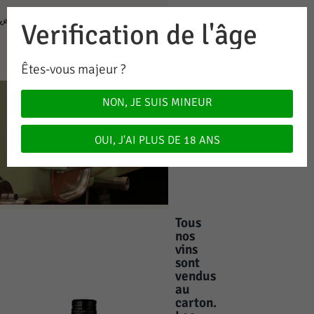
Verification de l'âge
0
0.00
CHF
Êtes-vous majeur ?
NON, JE SUIS MINEUR
RED
OUI, J'AI PLUS DE 18 ANS
Home
/ Red
Tous
nos
vins
sont
vendus
au
carton.