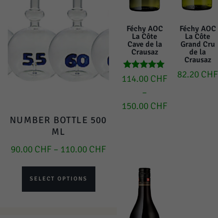
Féchy AOC
Féchy AOC
La Côte
La Côte
Cave de la
Grand Cru
Crausaz
de la
Crausaz
82.20
CHF
Rated
114.00
CHF
5.00
–
out of 5
150.00
CHF
NUMBER BOTTLE 500
ML
90.00
CHF
–
110.00
CHF
SELECT OPTIONS