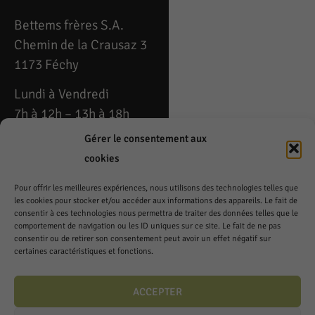
Bettems frères S.A.
Chemin de la Crausaz 3
1173 Féchy
Lundi à Vendredi
7h à 12h – 13h à 18h
Gérer le consentement aux
Téléphone: 021 808 53
cookies
54
Pour offrir les meilleures expériences, nous utilisons des technologies telles que
Fax: 021 808 79 49
les cookies pour stocker et/ou accéder aux informations des appareils. Le fait de
fechy@cavedelacrausaz.ch
consentir à ces technologies nous permettra de traiter des données telles que le
comportement de navigation ou les ID uniques sur ce site. Le fait de ne pas
consentir ou de retirer son consentement peut avoir un effet négatif sur
Samedi
certaines caractéristiques et fonctions.
8h à 12h – 14h à 17h
ACCEPTER