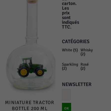
carton.
Les
prix
sont
indiqués
TTC.
CATÉGORIES
White
(5)
Whisky
(2)
Sparkling
Rosé
(2)
(2)
NEWSLETTER
MINIATURE TRACTOR
BOTTLE 200 ML
OK