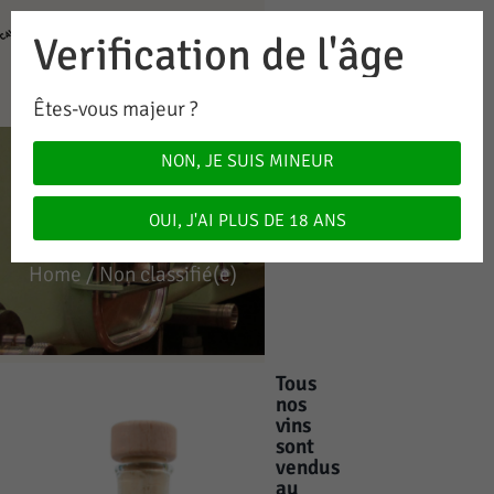
Verification de l'âge
0
0.00
CHF
Êtes-vous majeur ?
NON, JE SUIS MINEUR
NON
CLASSIFIÉ(E)
OUI, J'AI PLUS DE 18 ANS
Home
/ Non classifié(e)
Tous
nos
vins
sont
vendus
au