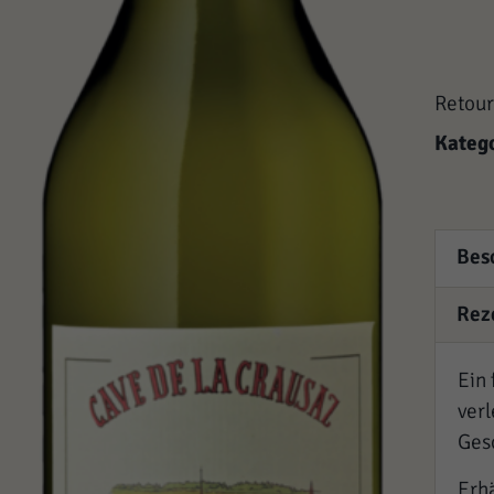
Retour
Kateg
Bes
Rez
Ein
ver
Ges
Erhä