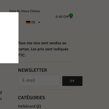
Cave du Vieux Coteau
0
0.00
CHF
Kontakt
DE
Tous nos vins sont vendus au
carton. Les prix sont indiqués
TTC.
NEWSLETTER
OK
hy
CATÉGORIES
n
Hefebrand
(2)