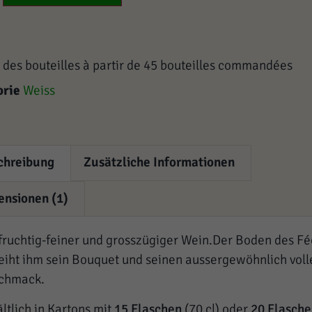
 des bouteilles à partir de 45 bouteilles commandées
orie
Weiss
chreibung
Zusätzliche Informationen
ensionen (1)
 fruchtig-feiner und grosszügiger Wein.Der Boden des F
leiht ihm sein Bouquet und seinen aussergewöhnlich voll
chmack.
ltlich in Kartons mit
15 Flaschen
(70 cl) oder
20 Flasch