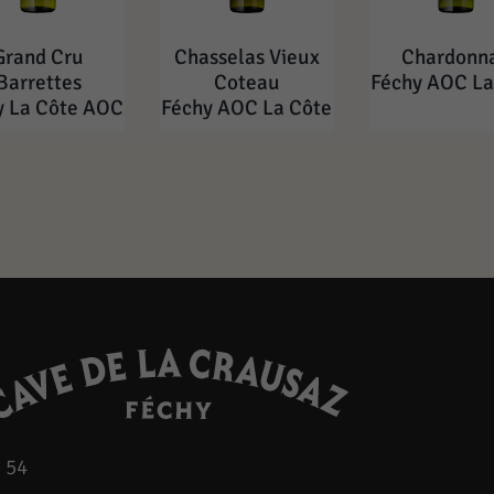
Grand Cru
Chasselas Vieux
Chardonn
Barrettes
Coteau
Féchy AOC La
y La Côte AOC
Féchy AOC La Côte
 54