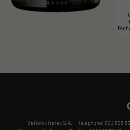
Féch
Bettems frères S.A.
Téléphone: 021 808 53