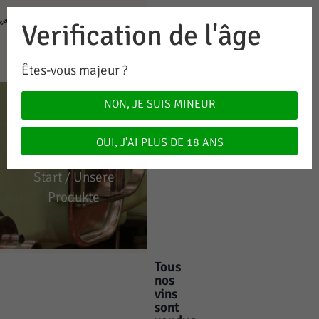
Verification de l'âge
0
0.00
CHF
Êtes-vous majeur ?
NON, JE SUIS MINEUR
UNSERE
PRODUKTE
OUI, J'AI PLUS DE 18 ANS
Start
/ Unsere
Produkte
Tous
nos
vins
sont