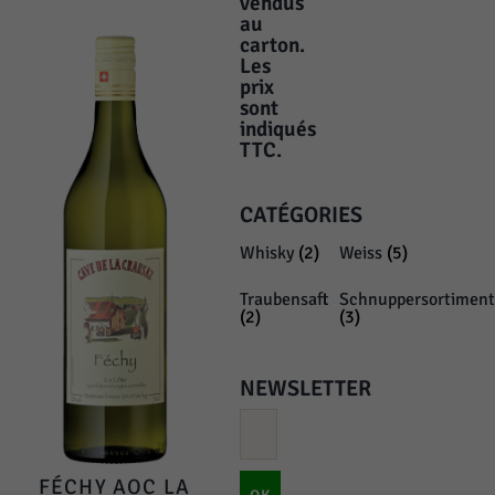
vendus
au
carton.
Les
prix
sont
indiqués
TTC.
CATÉGORIES
Whisky
(2)
Weiss
(5)
Traubensaft
Schnuppersortiment
(2)
(3)
NEWSLETTER
FÉCHY AOC LA