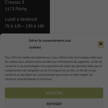
Crausaz 3
1173 Féchy
Lundi à Vendredi
7h à 12h – 13h à 18h
Téléphone: 021 808
Gérer le consentement aux
53 54
cookies
Fax: 021 808 79 49
Pour offrir les meilleures expériences, nous utilisons des technologies telles que
fechy@cavedelacrausaz.ch
les cookies pour stocker et/ou accéder aux informations des appareils. Le fait de
consentir à ces technologies nous permettra de traiter des données telles que le
Samedi
comportement de navigation ou les ID uniques sur ce site. Le fait de ne pas
consentir ou de retirer son consentement peut avoir un effet négatif sur
8h à 12h – 14h à 17h
certaines caractéristiques et fonctions.
ACCEPTER
REFUSER
© 2026 Tous droits