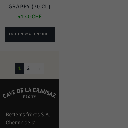
GRAPPY (70 CL)
41.40
CHF
IN DEN WARENKORB
1
2
→
Bettems frères S.A.
Chemin de la