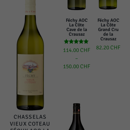
Féchy AOC
Féchy AOC
La Côte
La Côte
Cave de la
Grand Cru
Crausaz
de la
Crausaz
82.20
CHF
Bewertet mit
114.00
CHF
5.00
–
von 5
150.00
CHF
CHASSELAS
VIEUX COTEAU