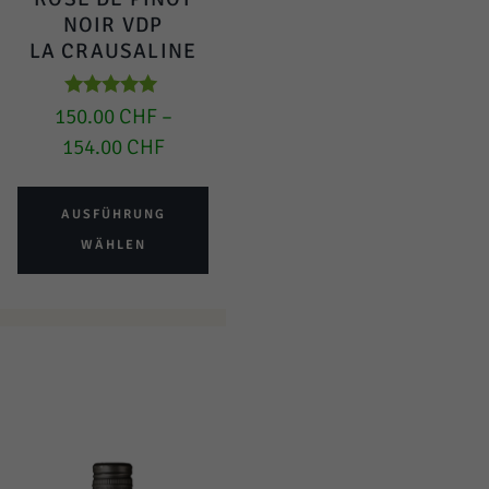
NOIR VDP
LA CRAUSALINE
Bewertet mit
150.00
CHF
–
5.00
154.00
CHF
von 5
AUSFÜHRUNG
WÄHLEN