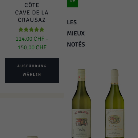
OK
CÔTE
CAVE DE LA
CRAUSAZ
LES
MIEUX
Bewertet mit
114.00
CHF
–
5.00
NOTÉS
150.00
CHF
von 5
AUSFÜHRUNG
WÄHLEN