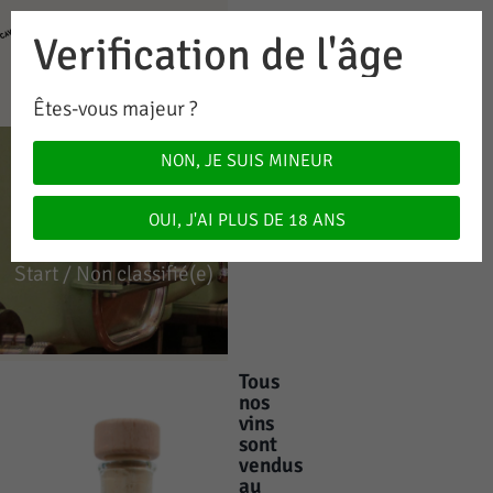
Verification de l'âge
0
0.00
CHF
Êtes-vous majeur ?
NON, JE SUIS MINEUR
NON
CLASSIFIÉ(E)
OUI, J'AI PLUS DE 18 ANS
Start
/ Non classifié(e)
Tous
nos
vins
sont
vendus
au