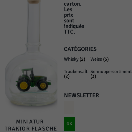
carton.
Les
prix
sont
indiqués
TTC.
CATÉGORIES
Whisky
(2)
Weiss
(5)
Traubensaft
Schnuppersortiment
(2)
(3)
NEWSLETTER
MINIATUR-
OK
TRAKTOR FLASCHE