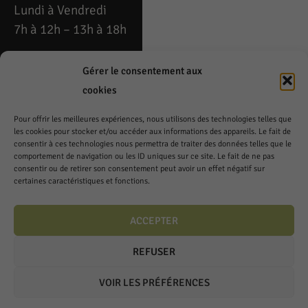
Lundi à Vendredi
7h à 12h – 13h à 18h
Téléphone: 021 808
Gérer le consentement aux
53 54
cookies
Fax: 021 808 79 49
Pour offrir les meilleures expériences, nous utilisons des technologies telles que
fechy@cavedelacrausaz.ch
les cookies pour stocker et/ou accéder aux informations des appareils. Le fait de
consentir à ces technologies nous permettra de traiter des données telles que le
Samedi
comportement de navigation ou les ID uniques sur ce site. Le fait de ne pas
consentir ou de retirer son consentement peut avoir un effet négatif sur
8h à 12h – 14h à 17h
certaines caractéristiques et fonctions.
ACCEPTER
REFUSER
© 2026 Tous droits
réservés – Conception:
VOIR LES PRÉFÉRENCES
Cavin-Baudat Digital