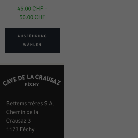
45.00
CHF
–
50.00
CHF
AUSFÜHRUNG
WÄHLEN
Bettems frères S.A.
Chemin de la
Crausaz 3
1173 Féchy