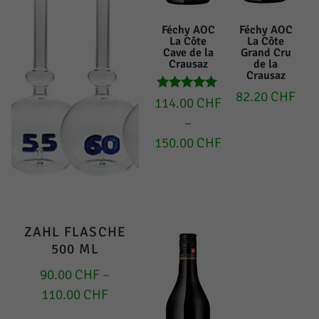
Féchy AOC
Féchy AOC
La Côte
La Côte
Cave de la
Grand Cru
Crausaz
de la
Crausaz
82.20
CHF
Bewertet mit
114.00
CHF
5.00
–
von 5
150.00
CHF
ZAHL FLASCHE
500 ML
90.00
CHF
–
110.00
CHF