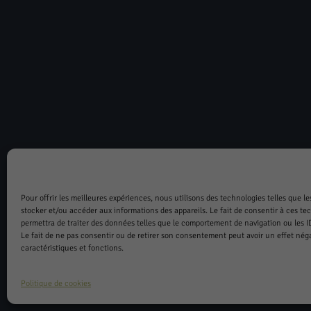
Pour offrir les meilleures expériences, nous utilisons des technologies telles que l
stocker et/ou accéder aux informations des appareils. Le fait de consentir à ces t
permettra de traiter des données telles que le comportement de navigation ou les I
Le fait de ne pas consentir ou de retirer son consentement peut avoir un effet néga
caractéristiques et fonctions.
Politique de cookies