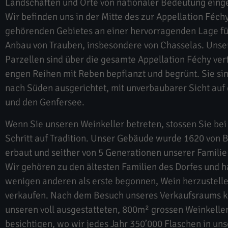
Landschaften und Orte von nationaler Bedeutung eing
Wir befinden uns in der Mitte des zur Appellation Féch
gehörenden Gebietes an einer hervorragenden Lage fü
Anbau von Trauben, insbesondere von Chasselas. Unse
Parzellen sind über die gesamte Appellation Féchy verte
engen Reihen mit Reben bepflanzt und begrünt. Sie sin
nach Süden ausgerichtet, mit unverbaubarer Sicht auf 
und den Genfersee.
Wenn Sie unseren Weinkeller betreten, stossen Sie be
Schritt auf Tradition. Unser Gebäude wurde 1620 von 
erbaut und seither von 5 Generationen unserer Famili
Wir gehören zu den ältesten Familien des Dorfes und 
wenigen anderen als erste begonnen, Wein herzustell
verkaufen. Nach dem Besuch unseres Verkaufsraums 
unseren voll ausgestatteten, 800m² grossen Weinkelle
besichtigen, wo wir jedes Jahr 350’000 Flaschen in uns