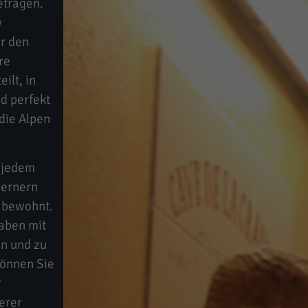
etragen.
y
r den
re
ilt, in
d perfekt
die Alpen
i jedem
Bernern
e bewohnt.
haben mit
en und zu
können Sie
r
erer