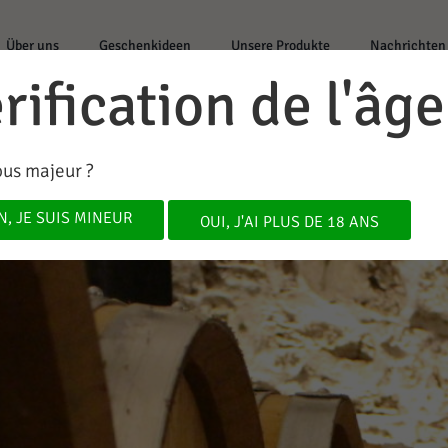
Über uns
Geschenkideen
Unsere Produkte
Nachrichten
rification de l'âge
ous majeur ?
Besuch in unserem Weinkeller
Start
/ Besuch in unserem Weinkeller
N, JE SUIS MINEUR
OUI, J'AI PLUS DE 18 ANS