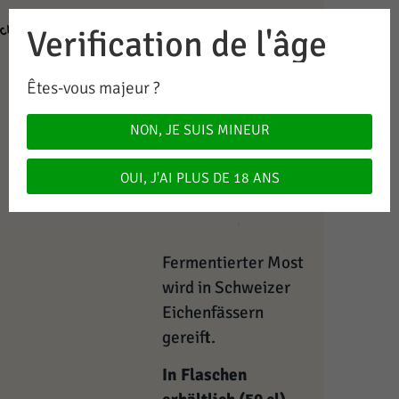
Verification de l'âge
0
0.00
CHF
Êtes-vous majeur ?
Crausiac
NON, JE SUIS MINEUR
OUI, J'AI PLUS DE 18 ANS
27.00
CHF
Fermentierter Most
wird in Schweizer
Eichenfässern
gereift.
In Flaschen