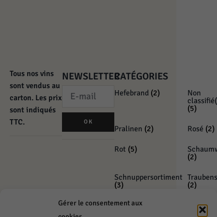
Tous nos vins
NEWSLETTER
CATÉGORIES
sont vendus au
Hefebrand
(2)
Non
carton. Les prix
classifié
(5)
sont indiqués
TTC.
OK
Pralinen
(2)
Rosé
(2)
Rot
(5)
Schaum
(2)
Schnuppersortiment
Traubens
(3)
(2)
Gérer le consentement aux
Weiss
(5)
Whisky
(
cookies