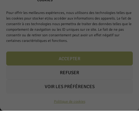
Pour offrir les meilleures expériences, nous utilisons des technologies telles que
les cookies pour stocker et/ou accéder aux informations des appareils. Le fait de
consentir à ces technologies nous permettra de traiter des données telles que le
comportement de navigation ou les ID uniques sur ce site. Le fait de ne pas
consentir ou de retirer son consentement peut avoir un effet négatif sur
certaines caractéristiques et fonctions.
ACCEPTER
REFUSER
VOIR LES PRÉFÉRENCES
Bettems frères S.A.
Politique de cookies
Chemin de la Crausaz 3
1173 Féchy
Lundi à Vendredi
7h à 12h – 13h à 18h