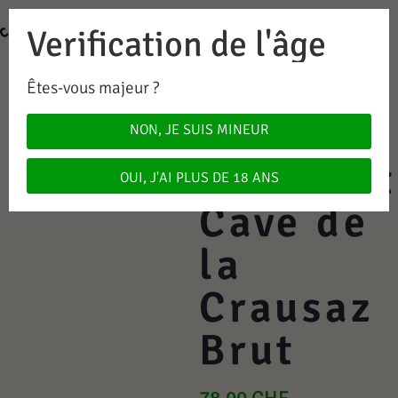
Verification de l'âge
0
0.00
CHF
Êtes-vous majeur ?
Vin
NON, JE SUIS MINEUR
Pétillant
OUI, J'AI PLUS DE 18 ANS
Cave de
la
Crausaz
Brut