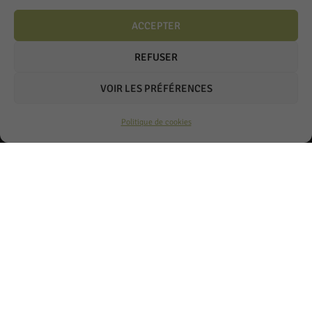
ACCEPTER
REFUSER
VOIR LES PRÉFÉRENCES
Politique de cookies
Bettems frères S.A.
Chemin de la Crausaz 3
1173 Féchy
Lundi à Vendredi
7h à 12h – 13h à 18h
Téléphone: 021 808 53 54
Fax: 021 808 79 49