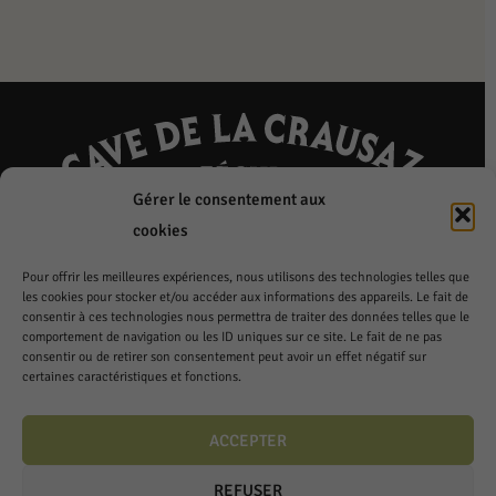
Gérer le consentement aux
Bettems frères S.A.
cookies
Chemin de la Crausaz 3
Pour offrir les meilleures expériences, nous utilisons des technologies telles que
1173 Féchy
les cookies pour stocker et/ou accéder aux informations des appareils. Le fait de
consentir à ces technologies nous permettra de traiter des données telles que le
Lundi à Vendredi
comportement de navigation ou les ID uniques sur ce site. Le fait de ne pas
consentir ou de retirer son consentement peut avoir un effet négatif sur
7h à 12h – 13h à 18h
certaines caractéristiques et fonctions.
Téléphone: 021 808 53 54
ACCEPTER
Fax: 021 808 79 49
REFUSER