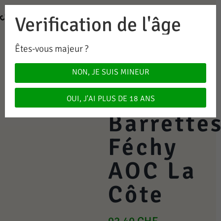
Verification de l'âge
0
0.00
CHF
Êtes-vous majeur ?
Grand
NON, JE SUIS MINEUR
Cru Les
OUI, J'AI PLUS DE 18 ANS
Barrette
Féchy
AOC La
Côte