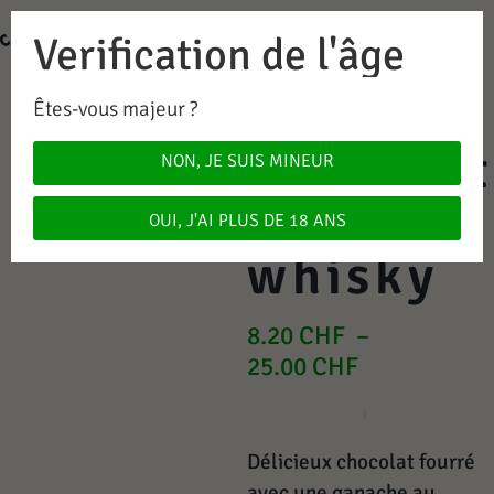
Verification de l'âge
0
0.00
CHF
Êtes-vous majeur ?
Chocolat
NON, JE SUIS MINEUR
au
OUI, J'AI PLUS DE 18 ANS
whisky
8.20
CHF
–
25.00
CHF
Délicieux chocolat fourré
avec une ganache au