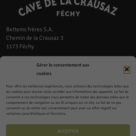
Bettems frères S.A.
Chemin de la Crausaz 3
1173 Féchy
Lundi à Vendredi
Gérer le consentement aux
7h à 12h – 13h à 18h
cookies
Téléphone: 021 808 53 54
Pour offrir les meilleures expériences, nous utilisons des technologies telles que
les cookies pour stocker et/ou accéder aux informations des appareils. Le fait de
Fax: 021 808 79 49
consentir à ces technologies nous permettra de traiter des données telles que le
fechy@cavedelacrausaz.ch
comportement de navigation ou les ID uniques sur ce site. Le fait de ne pas
consentir ou de retirer son consentement peut avoir un effet négatif sur
Samedi
certaines caractéristiques et fonctions.
8h à 12h – 14h à 17h
ACCEPTER